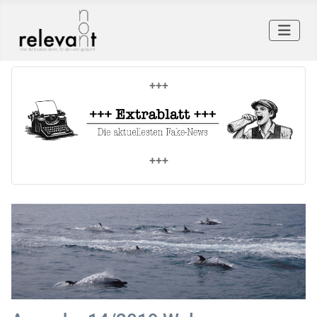
+++
+++