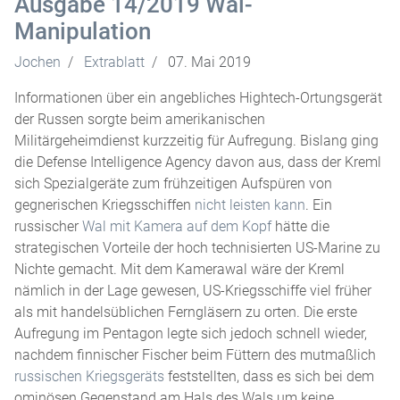
Ausgabe 14/2019 Wal-
Manipulation
Jochen
Extrablatt
07. Mai 2019
Informationen über ein angebliches Hightech-Ortungsgerät
der Russen sorgte beim amerikanischen
Militärgeheimdienst kurzzeitig für Aufregung. Bislang ging
die Defense Intelligence Agency davon aus, dass der Kreml
sich Spezialgeräte zum frühzeitigen Aufspüren von
gegnerischen Kriegsschiffen
nicht leisten kann
. Ein
russischer
Wal mit Kamera auf dem Kopf
hätte die
strategischen Vorteile der hoch technisierten US-Marine zu
Nichte gemacht. Mit dem Kamerawal wäre der Kreml
nämlich in der Lage gewesen, US-Kriegsschiffe viel früher
als mit handelsüblichen Ferngläsern zu orten. Die erste
Aufregung im Pentagon legte sich jedoch schnell wieder,
nachdem finnischer Fischer beim Füttern des mutmaßlich
russischen Kriegsgeräts
feststellten, dass es sich bei dem
ominösen Gegenstand am Hals des Wals um keine