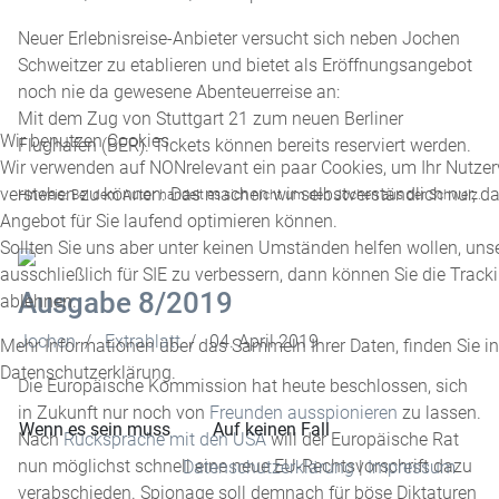
Neuer Erlebnisreise-Anbieter versucht sich neben Jochen
Schweitzer zu etablieren und bietet als Eröffnungsangebot
noch nie da gewesene Abenteuerreise an:
Mit dem Zug von Stuttgart 21 zum neuen Berliner
Wir benutzen Cookies
Flughafen (BER). Tickets können bereits reserviert werden.
Wir verwenden auf NONrelevant ein paar Cookies, um Ihr Nutzer
verstehen zu können. Das machen wir selbstverständlich nur, da
Hinweis: Bei dem Autor handelt es sich nicht um den Jochen aus der Schweiz.
Angebot für Sie laufend optimieren können.
Sollten Sie uns aber unter keinen Umständen helfen wollen, uns
ausschließlich für SIE zu verbessern, dann können Sie die Trac
Ausgabe 8/2019
ablehnen.
Jochen
Extrablatt
04. April 2019
Mehr Informationen über das Sammeln Ihrer Daten, finden Sie in
Datenschutzerklärung.
Die Europäische Kommission hat heute beschlossen, sich
in Zukunft nur noch von
Freunden ausspionieren
zu lassen.
Wenn es sein muss
Auf keinen Fall
Nach
Rücksprache mit den USA
will der Europäische Rat
nun möglichst schnell eine neue EU-Rechtsvorschrift dazu
Datenschutzerklärung
|
Impressum
verabschieden. Spionage soll demnach für böse Diktaturen