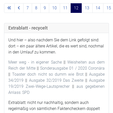
7
8
9
10
11
12
13
14
15
Extrablatt - recycelt
Und hier – also nachdem Sie dem Link gefolgt sind:
dort – ein paar ältere Artikel, die es wert sind, nochmal
in den Umlauf zu kommen.
Meer weg - in eigener Sache
||
Weisheiten aus dem
Reich der Mitte
||
Sonderausgabe 01 / 2020 Coronära
||
Toaster doch nicht so dumm wie Brot
||
Ausgabe
34/2019
||
Ausgabe 32/2019 Das Zweite
||
Ausgabe
19/2019 Zwei-Wege-Lautsprecher
||
aus gegebenen
Anlass: SPD
Extrablatt: nicht nur nachhaltig, sondern auch
regelmäßig von sämtlichen Faktencheckern doppelt