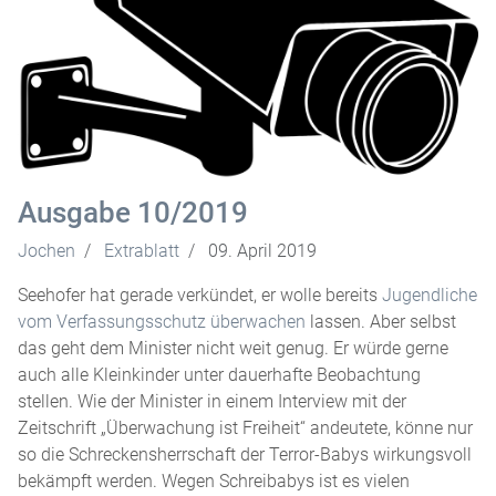
Ausgabe 10/2019
Jochen
Extrablatt
09. April 2019
Seehofer hat gerade verkündet, er wolle bereits
Jugendliche
vom Verfassungsschutz überwachen
lassen. Aber selbst
das geht dem Minister nicht weit genug. Er würde gerne
auch alle Kleinkinder unter dauerhafte Beobachtung
stellen. Wie der Minister in einem Interview mit der
Zeitschrift „Überwachung ist Freiheit“ andeutete, könne nur
so die Schreckensherrschaft der Terror-Babys wirkungsvoll
bekämpft werden. Wegen Schreibabys ist es vielen