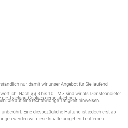
tändlich nur, damit wir unser Angebot für Sie laufend
wortlich. Nach §§ 8 bis 10 TMG sind wir als Diensteanbieter
e die Tracking-Cookies gerne ablehnen.
n, die auf eine rechtswidrige Tätigkeit hinweisen.
unberührt. Eine diesbezügliche Haftung ist jedoch erst ab
ungen werden wir diese Inhalte umgehend entfernen.