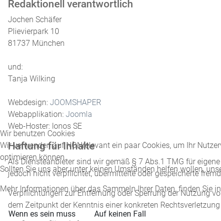
Redaktionell verantwortlich
Jochen Schäfer
Plievierpark 10
81737 München
und:
Tanja Wilking
Webdesign:
JOOMSHAPER
Webapplikation:
Joomla
Web-Hoster: Ionos SE
Wir benutzen Cookies
Haftung für Inhalte
Wir verwenden auf NONrelevant ein paar Cookies, um Ihr Nutzerv
optimieren können.
Als Diensteanbieter sind wir gemäß § 7 Abs.1 TMG für eigene 
Sollten Sie uns aber unter keinen Umständen helfen wollen, uns
jedoch nicht verpflichtet, übermittelte oder gespeicherte fr
Mehr Informationen über das Sammeln Ihrer Daten, finden Sie i
Verpflichtungen zur Entfernung oder Sperrung der Nutzung vo
dem Zeitpunkt der Kenntnis einer konkreten Rechtsverletzun
Wenn es sein muss
Auf keinen Fall