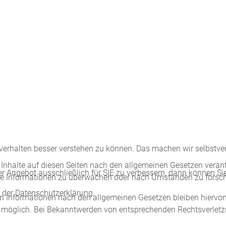
erhalten besser verstehen zu können. Das machen wir selbstvers
Inhalte auf diesen Seiten nach den allgemeinen Gesetzen verant
er Angebot ausschließlich für SIE zu verbessern, dann können Si
emde Informationen zu überwachen oder nach Umständen zu forsche
n der Datenschutzerklärung.
n Informationen nach den allgemeinen Gesetzen bleiben hiervon 
g möglich. Bei Bekanntwerden von entsprechenden Rechtsverletz