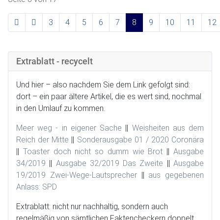
3
4
5
6
7
8
9
10
11
12
Extrablatt - recycelt
Und hier – also nachdem Sie dem Link gefolgt sind:
dort – ein paar ältere Artikel, die es wert sind, nochmal
in den Umlauf zu kommen.
Meer weg - in eigener Sache
||
Weisheiten aus dem
Reich der Mitte
||
Sonderausgabe 01 / 2020 Coronära
||
Toaster doch nicht so dumm wie Brot
||
Ausgabe
34/2019
||
Ausgabe 32/2019 Das Zweite
||
Ausgabe
19/2019 Zwei-Wege-Lautsprecher
||
aus gegebenen
Anlass: SPD
Extrablatt: nicht nur nachhaltig, sondern auch
regelmäßig von sämtlichen Faktencheckern doppelt