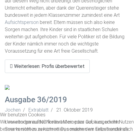
auf diesem Weg nicht unbedingt den bestmöglichen
Unterricht erhielten, aber dank der Quereinsteiger stehe
bundesweit in jedem Klassenzimmer zumindest eine Art
Aufsichtsperson
bereit. Eltern müssen sich also keine
Sorgen machen. Ihre Kinder sind in staatlichen Schulen
weiterhin gut aufgehoben. Für viele Politiker ist die Bildung
der Kinder nämlich immer noch die wichtigste
Voraussetzung für eine Art freie Gesellschaft.
Weiterlesen: Profis überbewertet
Ausgabe 36/2019
Jochen
Extrablatt
21. Oktober 2019
Wir benutzen Cookies
Wir verwenden auf NONrelevant ein paar Cookies, um Ihr Nutzer
Umweltorganisation fordert Mercedes auf, ausgediente
besser verstehen zu können. Das machen wir selbstverständlich 
Smarts nicht zu verschrotten, sondern dem Einzelhandel als