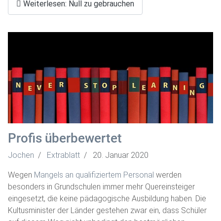
Weiterlesen: Null zu gebrauchen
Profis überbewertet
Jochen
Extrablatt
20. Januar 2020
Wegen
Mangels an qualifiziertem Personal
werden
besonders in Grundschulen immer mehr Quereinsteiger
eingesetzt, die keine pädagogische Ausbildung haben. Die
Kultusminister der Länder gestehen zwar ein, dass Schüler