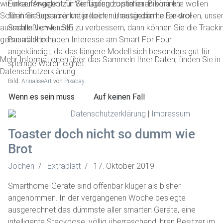
wir unser Angebot für Sie laufend optimieren können.
Einkaufswagen zur Verfügung zu stellen. Biomärkte wollen
Sollten Sie uns aber unter keinen Umständen helfen wollen, uns
für ihrer Supermärkte jedoch nur ausgediente Elektro-
ausschließlich für SIE zu verbessern, dann können Sie die Track
Smarts verwenden.
gerne ablehnen.
Baumärkte haben Interesse am Smart For Four
angekündigt, da das längere Modell sich besonders gut für
Mehr Informationen über das Sammeln Ihrer Daten, finden Sie in
sperrige Waren eignet.
Datenschutzerklärung.
Bild:
AnnaliseArt
von
Pixabay
Wenn es sein muss
Auf keinen Fall
Datenschutzerklärung
|
Impressum
Toaster doch nicht so dumm wie
Brot
Jochen
Extrablatt
17. Oktober 2019
Smarthome-Geräte sind offenbar klüger als bisher
angenommen. In der vergangenen Woche besiegte
ausgerechnet das dümmste aller smarten Geräte, eine
intelligente Steckdose, völlig überraschend ihren Besitzer im