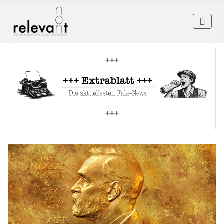
+++
+++