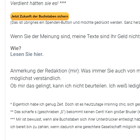
Verdient hätten sie es!
***
(Das ist übrignes ein Spenden-Button und möchte gedrückt werden. Ganz herz
Wenn Sie der Meinung sind, meine Texte sind Ihr Geld nicht
Wie?
Lesen Sie hier
.
Anmerkung der Redaktion (mir): Was immer Sie auch von mei
möglichst verständlich.
Ob mir das gelingt, kann ich nicht beurteilen. Ich weiß le
* Eigentlich habe ich genug Zeit. Doch ist es heutzutage irrsinnig chic, sich ge
** Das scharfe s (geschrieben „ß“) bekommt keinen Cent! Kein großer Bruder (
*** Mir ist bewusst, wenn alle Buchstaben sich ihrer Unterdrücker entledigt h
ich bereit bin zu zahlen, wenn dadurch eine gerechtere Gesellschaft möglich is