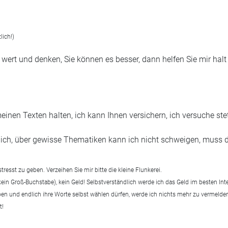
lich!)
 wert und denken, Sie können es besser, dann helfen Sie mir halt
nen Texten halten, ich kann Ihnen versichern, ich versuche stet
diglich, über gewisse Thematiken kann ich nicht schweigen, muss 
stresst zu geben. Verzeihen Sie mir bitte die kleine Flunkerei.
kein Groß-Buchstabe), kein Geld! Selbstverständlich werde ich das Geld im besten In
aben und endlich ihre Worte selbst wählen dürfen, werde ich nichts mehr zu vermelden
t!