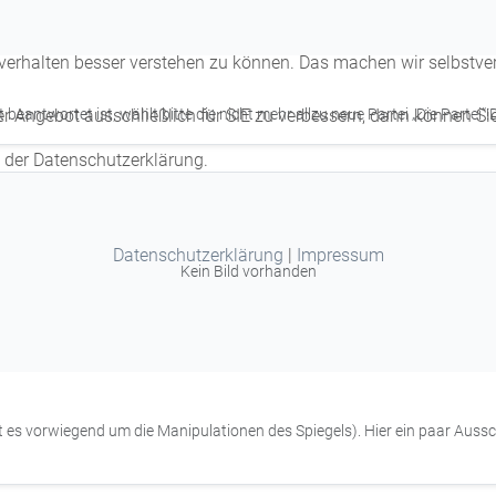
erhalten besser verstehen zu können. Das machen wir selbstvers
eantwortet ist, wählt bitte die nicht mehr allzu neue Partei „Die Partei“!
er Angebot ausschließlich für SIE zu verbessern, dann können Si
n der Datenschutzerklärung.
Datenschutzerklärung
|
Impressum
Kein Bild vorhanden
 es vorwiegend um die Manipulationen des Spiegels). Hier ein paar Aussc