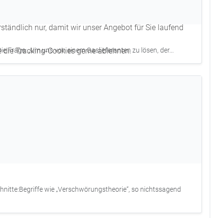
tändlich nur, damit wir unser Angebot für Sie laufend
Die Frage: „Um uns von einem Gaslieferanten zu lösen, der...
e die Tracking-Cookies gerne ablehnen.
hnitte:Begriffe wie „Verschwörungstheorie“, so nichtssagend