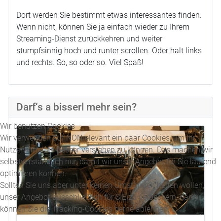
Dort werden Sie bestimmt etwas interessantes finden.
Wenn nicht, können Sie ja einfach wieder zu Ihrem
Streaming-Dienst zurückkehren und weiter
stumpfsinnig hoch und runter scrollen. Oder halt links
und rechts. So, so oder so. Viel Spaß!
Darf‘s a bisserl mehr sein?
Wir benutzen Cookies
Wir verwenden auf NONrelevant ein paar Cookies, um Ihr
Nutzerverhalten besser verstehen zu können. Das machen wir
selbstverständlich nur, damit wir unser Angebot für Sie laufend
optimieren können.
Sollten Sie uns aber unter keinen Umständen helfen wollen,
unser Angebot ausschließlich für SIE zu verbessern, dann
können Sie die Tracking-Cookies gerne ablehnen.