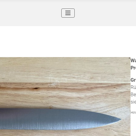
Wa
Pr
Gr
Rü
Be
si
Hin