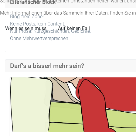
Sollten Sie uns aber unter keinen Umständen helfen wollen, uns
Literarischer Block
Mehr Informationen über das Sammeln Ihrer Daten, finden Sie i
Blog-freie Zone!
Keine Posts, kein Content.
Wenn es sein muss
Auf keinen Fall
Nur Prosa: Kurzgeschichten, Gedichte.
Ohne Mehrwertversprechen.
Darf‘s a bisserl mehr sein?