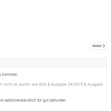
Nächster Be
Weiter
 zu kommen.
ch nicht so dumm wie Brot
||
Ausgabe 34/2019
||
Ausgabe
d selbstverständlich für gut befunden.