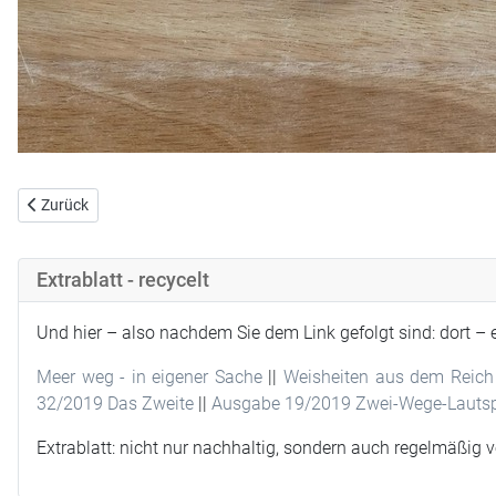
Vorheriger Beitrag: Böse russische Attacke
Zurück
Extrablatt - recycelt
Und hier – also nachdem Sie dem Link gefolgt sind: dort – 
Meer weg - in eigener Sache
||
Weisheiten aus dem Reich 
32/2019 Das Zweite
||
Ausgabe 19/2019 Zwei-Wege-Lautsp
Extrablatt: nicht nur nachhaltig, sondern auch regelmäßig 